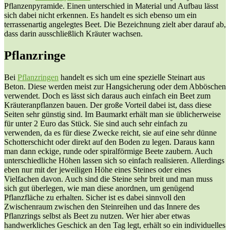
Pflanzenpyramide. Einen unterschied in Material und Aufbau lässt
sich dabei nicht erkennen. Es handelt es sich ebenso um ein
terrassenartig angelegtes Beet. Die Bezeichnung zielt aber darauf ab,
dass darin ausschließlich Kräuter wachsen.
Pflanzringe
Bei
Pflanzringen
handelt es sich um eine spezielle Steinart aus
Beton. Diese werden meist zur Hangsicherung oder dem Abböschen
verwendet. Doch es lässt sich daraus auch einfach ein Beet zum
Kräuteranpflanzen bauen. Der große Vorteil dabei ist, dass diese
Seiten sehr günstig sind. Im Baumarkt erhält man sie üblicherweise
für unter 2 Euro das Stück. Sie sind auch sehr einfach zu
verwenden, da es für diese Zwecke reicht, sie auf eine sehr dünne
Schotterschicht oder direkt auf den Boden zu legen. Daraus kann
man dann eckige, runde oder spiralförmige Beete zaubern. Auch
unterschiedliche Höhen lassen sich so einfach realisieren. Allerdings
eben nur mit der jeweiligen Höhe eines Steines oder eines
Vielfachen davon. Auch sind die Steine sehr breit und man muss
sich gut überlegen, wie man diese anordnen, um genügend
Pflanzfläche zu erhalten. Sicher ist es dabei sinnvoll den
Zwischenraum zwischen den Steinreihen und das Innere des
Pflanzrings selbst als Beet zu nutzen. Wer hier aber etwas
handwerkliches Geschick an den Tag legt, erhält so ein individuelles