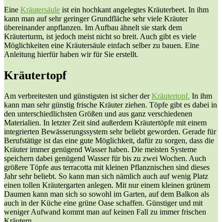
Eine
Kräutersäule
ist ein hochkant angelegtes Kräuterbeet. In ihm
kann man auf sehr geringer Grundfläche sehr viele Kräuter
übereinander anpflanzen. Im Aufbau ähnelt sie stark dem
Kräuterturm, ist jedoch meist nicht so breit. Auch gibt es viele
Möglichkeiten eine Kräutersäule einfach selber zu bauen. Eine
Anleitung hierfür haben wir für Sie erstellt.
Kräutertopf
Am verbreitesten und günstigsten ist sicher der
Kräutertopf.
In ihm
kann man sehr günstig frische Kräuter ziehen. Töpfe gibt es dabei in
den unterschiedlichsten Größen und aus ganz verschiedenen
Materialien. In letzter Zeit sind außerdem Kräutertöpfe mit einem
integrierten Bewässerungssystem sehr beliebt geworden. Gerade für
Berufstätige ist das eine gute Möglichkeit, dafür zu sorgen, dass die
Kräuter immer genügend Wasser haben. Die meisten Systeme
speichern dabei genügend Wasser für bis zu zwei Wochen. Auch
größere Töpfe aus terracotta mit kleinen Pflanznischen sind dieses
Jahr sehr beliebt. So kann man sich nämlich auch auf wenig Platz
einen tollen Kräutergarten anlegen. Mit nur einem kleinen grünem
Daumen kann man sich so sowohl im Garten, auf dem Balkon als
auch in der Küche eine grüne Oase schaffen. Günstiger und mit
weniger Aufwand kommt man auf keinen Fall zu immer frischen
Kräutern.